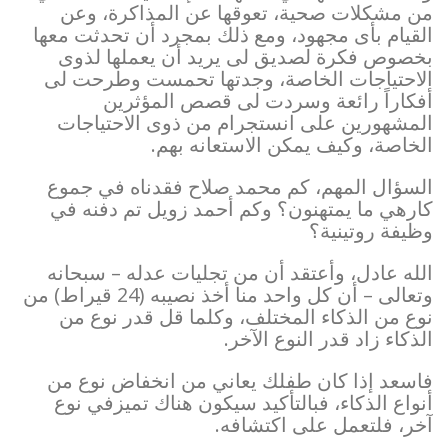
من مشكلات صحية، تعوقها عن المذاكرة، وعن
القيام بأى مجهود، ومع ذلك بمجرد أن تحدثت معها
بخصوص فكرة لصديق لى يريد أن يعملها لذوى
الاحتياجات الخاصة، وجدتها تحمست وطرحت لى
أفكاراً رائعة وسردت لى قصص المؤثرين
المشهورين على انستجرام من ذوى الاحتياجات
الخاصة، وكيف يمكن الاستعانه بهم.
السؤال المهم، كم محمد صلاح فقدناه في جموع
كارهي ما يمتهنون؟ وكم أحمد زويل تم دفنه في
وظيفة روتينية؟
الله عادل، وأعتقد أن من تجليات عدله – سبحانه
وتعالى – أن كل واحد منا أخذ نصيبه (24 قيراط) من
نوع من الذكاء المختلف، وكلما قل قدر نوع من
الذكاء زاد قدر النوع الآخر.
فاسعد إذا كان طفلك يعاني من انخفاض نوع من
أنواع الذكاء، فبالتأكيد سيكون هناك تميزفي نوع
آخر، فلتعمل على اكتشافه.