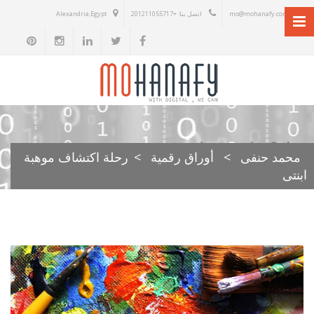
mo@mohanafy.com
اتصل بنا: +201211055717
Alexandria,Egypt
رحلة اكتشاف موهبة ابنتى
محمد حنفى
>
أوراق رقمية
>
رحلة اكتشاف موهبة
ابنتى