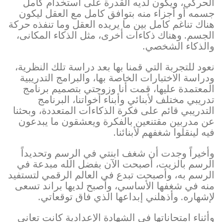
الحركي، ويكون لديه القدرة على استخدام كامل
جسمه أو أجزاء منه بتوافق كامل مع العقل ليكون
هناك تناغم كامل بين ما يريده العقل وما تنفذه حركة
الجسم. وهناك ذكاءات أخرى، مثل الذكاء المكانى،
والذكاء الشخصي.
نعود للتجربة التي قمنا بها بعد دراسة تلك النظرية،
ودراسة الاختبارات الخاصة بها، والبرامج التدريبية
المعتمدة عليها، قمت أنا وزوجتي بتصميم برنامج
تدريبي مختلف لأبنائي وأبناء أخواتنا، البرنامج
التدريبي قائم على فكرة الذكاءات المتعددة، وبحثنا
عن مدربين مقتنعين بالفكرة ويعشقون ما يبدعون
فيه لينقلوا شغفهم لأبنائنا.
وأخيراً وجدت أن شغف ابنتي في الرسم وتحديداً
الرسم بالزيت، أصبحت الآن بفضل الله مبدعة في
الرسم به، وأصبحت تبدع في العالم الرقمي لتستفيد
منه في شغفها الأساسي، وأصبح لديها براند تسعى
لإشهاره. وأذهلني إبداعها الذي فاق توقعاتي.
وأثناء امتحاناتها في الشهادة الإعدادية كانت تعاني