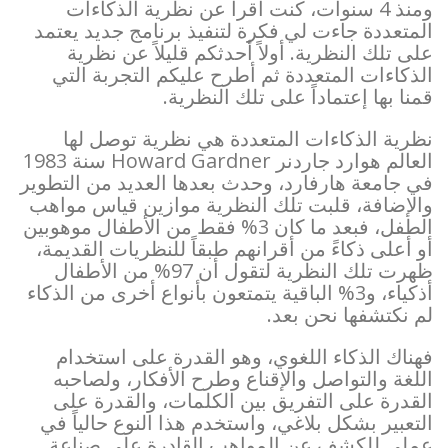
ومنذ 4 سنوات، كنت أقرأ عن نظرية الذكاءات
المتعددة جاءت لي فكرة لتنفيذ برنامج جديد يعتمد
على تلك النظرية. أولاً أحدثكم قليلاً عن نظرية
الذكاءات المتعددة ثم أطرح عليكم التجربة التي
قمنا بها إعتماداً على تلك النظرية.
نظرية الذكاءات المتعددة هي نظرية توصل لها
العالم هوارد جاردنر Howard Gardner سنة 1983
في جامعة هارفارد، وحدث بعدها العديد من التطوير
والإضافة، قلبت تلك النظرية موازين قياس مواهب
الطفل، فبعد ما كان 3% فقط من الأطفال موهوبين
أو أعلى ذكاءً من أقرانهم طبقاً للنظريات القديمة،
ظهرت تلك النظرية لتقول أن 97% من الأطفال
أذكياء، و3% الباقية يتمتعون بأنواع أخرى من الذكاء
لم نكتشفها نحن بعد.
فهناك الذكاء اللغوي، وهو القدرة على استخدام
اللغة والتواصل والإقناع وطرح الأفكار، ولصاحبه
القدرة على التفريق بين الكلمات، والقدرة على
التعبير بشكل بلاغي، واستخدم هذا النوع حالياً في
عملي للكشف عن المواهب القادرة على صناعة