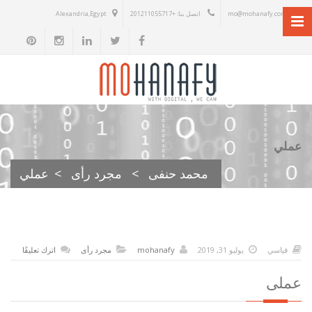
mo@mohanafy.com
اتصل بنا: +201211055717
Alexandria,Egypt
عملي
محمد حنفى
>
مجرد رأى
>
عملي
قياسي
يوليو 31, 2019
mohanafy
مجرد رأى
اترك تعليقًا
عملى