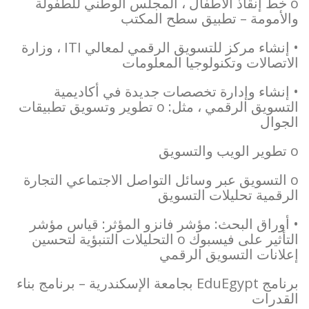
o خط إنقاذ الأطفال ، المجلس الوطني للطفولة
والأمومة – تطبيق سطح المكتب
• إنشاء مركز للتسويق الرقمي لمعالي ITI ، وزارة
الاتصالات وتكنولوجيا المعلومات
• إنشاء وإدارة تخصصات جديدة في أكاديمية
التسويق الرقمي ، مثل: o تطوير وتسويق تطبيقات
الجوال
o تطوير الويب والتسويق
o التسويق عبر وسائل التواصل الاجتماعي التجارة
الرقمية تحليلات التسويق
• أوراق البحث: مؤشر فانزو المؤثر: قياس مؤشر
التأثير على فيسبوك o التحليلات التنبؤية لتحسين
إعلانات التسويق الرقمي
برنامج EduEgypt بجامعة الإسكندرية – برنامج بناء
القدرات